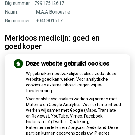
Big nummer: 79917512617
Naam: M.A.A Bonouvrie
Big nummer: 9046801517
Merkloos medicijn: goed en
goedkoper
Krijgt u bij de apotheek een ander doosje mee? Misschien
Deze website gebruikt cookies
is uw oude (merk)medicijn vervangen door een merkloos
medicijn. Even goed, en goedkoper.
Wij gebruiken noodzakelijke cookies zodat deze
website goed kan werken. Voor analytische
cookies en externe inhoud vragen wij uw
Merkloos medicijn is goedkoper
toestemming.
Voor analytische cookies werken wij samen met
Matomo en Google Analytics. Voor externe inhoud
Werkzame stof merkloos medicijn is hetzelfde
werken wij samen met Google (Maps, Translate
en Reviews), YouTube, Vimeo, Facebook,
Instagram, X (Twitter), Qualizorg,
Keuze merk(loos) medicijn
Patiëntenvertellen en ZorgkaartNederland. Deze
partijen kunnen gegevens zoals uw IP-adres