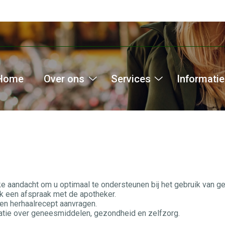
Home
Over ons
Services
Informatie
Over
Services
ons
submenu
submenu
ke aandacht om u optimaal te ondersteunen bij het gebruik van 
k een afspraak met de apotheker.
en herhaalrecept aanvragen.
matie over geneesmiddelen, gezondheid en zelfzorg.