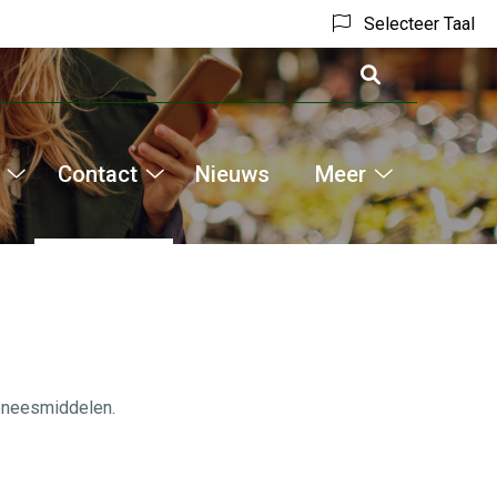
Selecteer Taal
Contact
Nieuws
Meer
Hoofdm
Informatie
Contact
Meer
submenu
submenu
submenu
geneesmiddelen.